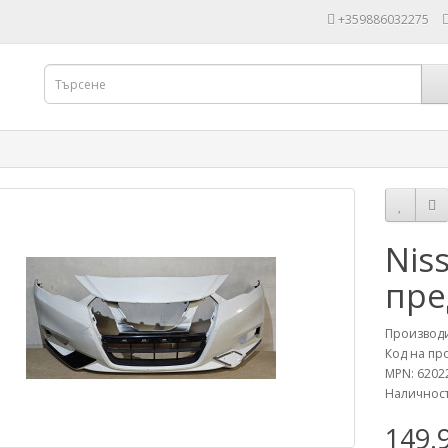
+359886032275
Niss
пре
Производ
Код на пр
MPN: 6202
Наличност
149.