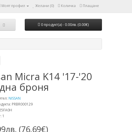
Моят профил
Желани (0)
Количка
Плащане
0 продукт(а) - 0.00лв. (0.00€)
an Micra K14 '17-'20
дна броня
ител:
NISSAN
одукта: PRBR000129
25FA0H
: 1
99лв. (76.69€)