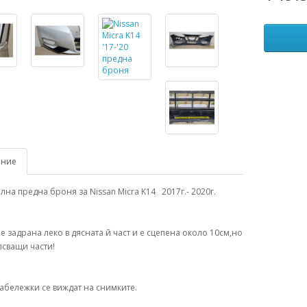
ание
на предна броня за Nissan Micra K14 2017г.- 2020г.
е задрана леко в дясната й част и е сцепена около 10см,но
сващи части!
абележки се виждат на снимките.