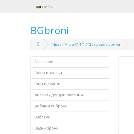
Език
BGbroni
Nissan Micra K14 '17-'20 предна броня
Аксесоари
Врати и капаци
Гуми и джанти
Дневни / Диодни светлини
Добавки за брони
Емблеми
Задни брони