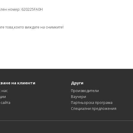
лен номер: 620225FA0H
те това,което виждате на снимките!
ване на клиенти
Други
с нас
Производители
ции
Ваучери
 сайта
Партньорска програма
Специални предложения