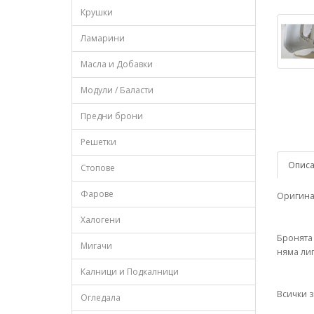
Крушки
Ламарини
Масла и Добавки
Модули / Баласти
Предни брони
Решетки
Опис
Стопове
Фарове
Оригинал
Халогени
Бронята 
Мигачи
няма лип
Калници и Подкалници
Всички з
Огледала