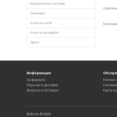
Изпускателни системи
Оригина
Окачване
Коли на части
Получава
Коли за продажба
Други
Информация
Обслуж
За фирмата
Контакт 
Поръчки и доставки
Реклама
Въпроси и отговори
Карта на
BGbroni © 2026