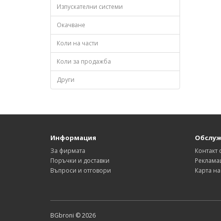
Изпускателни системи
Окачване
Коли на части
Коли за продажба
Други
Информация
Обслуж
За фирмата
Контакт 
Поръчки и доставки
Реклама
Въпроси и отговори
Карта на
BGbroni © 2026