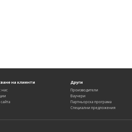
ване на клиенти
Други
с нас
Производители
ции
Ваучери
 сайта
Партньорска програма
Специални предложения