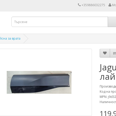
+359886032275
Мо
айсна за врата
Jag
лай
Производ
Код на про
MPN: j9d3
Наличност
119.