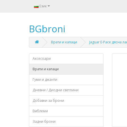
Език
BGbroni
Врати и капаци
Jaguar E-Pace дясна л
Аксесоари
Врати и капаци
Гуми и джанти
Дневни / Диодни светлини
Добавки за брони
Емблеми
Задни брони