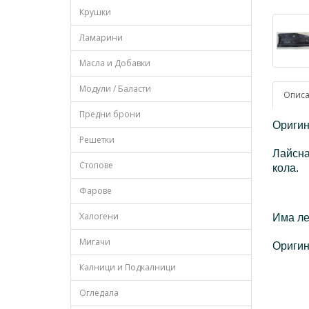
Крушки
Ламарини
Масла и Добавки
Модули / Баласти
Опис
Предни брони
Оригин
Решетки
Лайсна
Стопове
кола.
Фарове
Халогени
Има ле
Мигачи
Оригин
Калници и Подкалници
Огледала