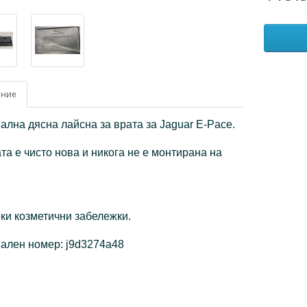
ание
ална дясна лайсна за врата за Jaguar E-Pace.
та е чисто нова и никога не е монтирана на
ки козметични забележки.
ален номер: j9d3274a48