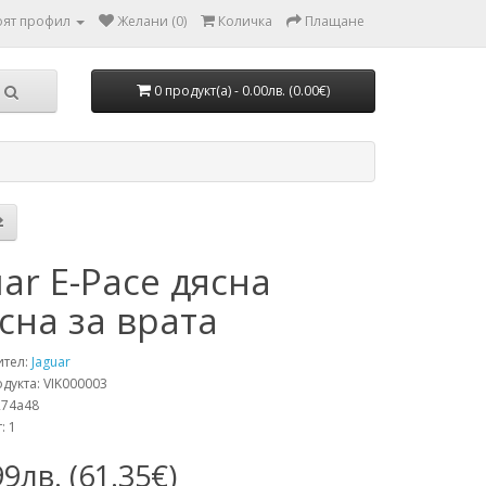
ят профил
Желани (0)
Количка
Плащане
0 продукт(а) - 0.00лв. (0.00€)
uar E-Pace дясна
сна за врата
ител:
Jaguar
дукта: VIK000003
274a48
: 1
99лв. (61.35€)