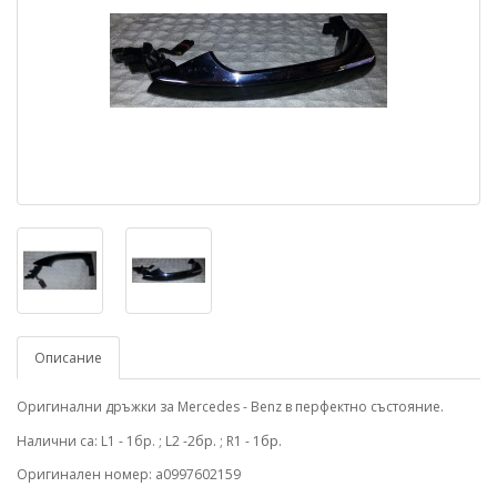
Описание
Оригинални дръжки за Mercedes - Benz в перфектно състояние.
бр.
бр.
Налични са: L1 - 1бр. ; L2 -2
; R1 - 1
Оригинален номер: a0997602159