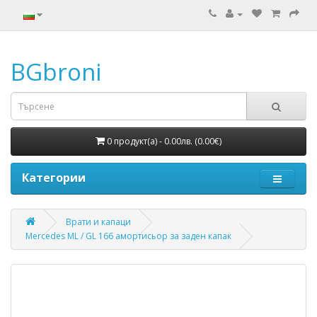
BGbroni
0 продукт(а) - 0.00лв. (0.00€)
Категории
Врати и капаци
Mercedes ML / GL 166 амортисьор за заден капак